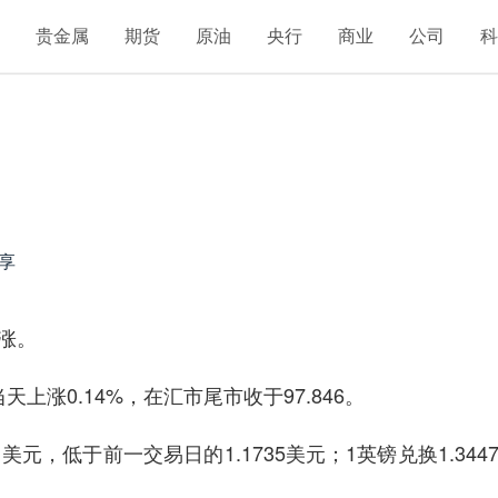
汇
贵金属
期货
原油
央行
商业
公司
享
涨。
0.14%，在汇市尾市收于97.846。
元，低于前一交易日的1.1735美元；1英镑兑换1.344