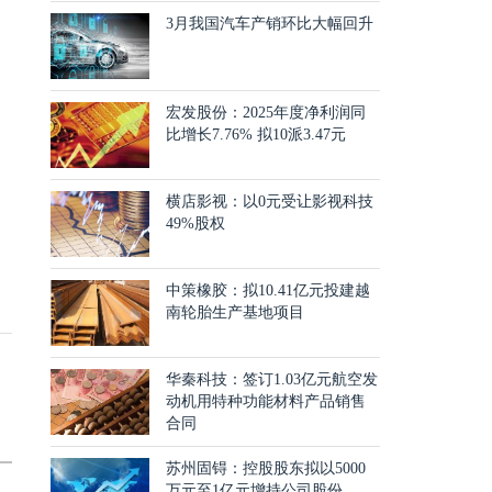
3月我国汽车产销环比大幅回升
一
换
宏发股份：2025年度净利润同
比增长7.76% 拟10派3.47元
横店影视：以0元受让影视科技
49%股权
中策橡胶：拟10.41亿元投建越
南轮胎生产基地项目
华秦科技：签订1.03亿元航空发
动机用特种功能材料产品销售
合同
苏州固锝：控股股东拟以5000
万元至1亿元增持公司股份